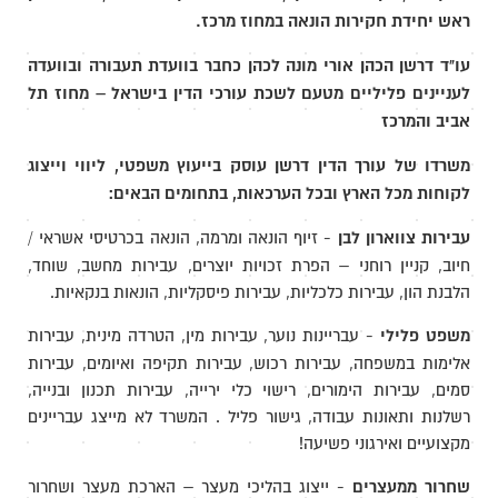
ראש יחידת חקירות הונאה במחוז מרכז.
עו"ד דרשן הכהן אורי מונה לכהן כחבר בוועדת תעבורה ובוועדה
לעניינים פליליים מטעם לשכת עורכי הדין בישראל – מחוז תל
אביב והמרכז
משרדו של עורך הדין דרשן עוסק בייעוץ משפטי, ליווי וייצוג
לקוחות מכל הארץ ובכל הערכאות, בתחומים הבאים:
עבירות צווארון לבן
- זיוף הונאה ומרמה, הונאה בכרטיסי אשראי /
חיוב, קניין רוחני – הפרת זכויות יוצרים, עבירות מחשב, שוחד,
הלבנת הון, עבירות כלכליות, עבירות פיסקליות, הונאות בנקאיות.
משפט פלילי
- עבריינות נוער, עבירות מין, הטרדה מינית, עבירות
אלימות במשפחה, עבירות רכוש, עבירות תקיפה ואיומים, עבירות
סמים, עבירות הימורים, רישוי כלי ירייה, עבירות תכנון ובנייה,
רשלנות ותאונות עבודה, גישור פליל . המשרד לא מייצג עבריינים
מקצועיים ואירגוני פשיעה!
שחרור ממעצרים
- ייצוג בהליכי מעצר – הארכת מעצר ושחרור