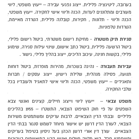
בערובה, ליטיגציה פלילית. ייצוג נפגעי עבירה – ייעוץ משפטי, ליווי
מעורבים ומתלוננים לעדות, הכנה וליווי אישי לחקירה. ייעוץ משפטי,
הכנה וליווי - תלונות , חקירות, קובלנה פלילית, הטרדה מאיימת,
הטרדות טלפוניות.
סגירת תיק משטרה
- מחיקת רישום משטרתי, ביטול רישום פלילי,
ביטול הרשעה פלילית, ביטול כתב אישום, שינוי עילות סגירה, שימוע
פלילי, בקשות חנינה, עיכוב הליכים, ייצוג בהליך פלילי, גישור .
עבירות תעבורה
- נהיגה בשכרות, מהירות מופרזת, ביטול דוחות
תנועה, פסילה מנהלית, שלילת רישיון. ייצוג עסקים / חברות
ותאגידים – ייעוץ משפטי, הכנה וליווי אישי לתאגיד ולעובדיו בכל
שלבי החקירה.
משפט צבאי
– ייעוץ ליווי וייצוג חיילים, קצינים ואנשי צבא
השפטים על פי חוק השיפוט הצבאי, התשט"ו – 1955 בהליכים
פליליים ובבתי הדין הצבאיים. לרבות עריקים ומשתמטים משירות
הצבאי, לעורך הדין דרשן יש אישור מיוחד לשמש סנגור בבתי הדין
הצבאיים. עורך דין אורי דרשן הכהן בעל ניסיון בטיפול בעריקים
ומשתמטי חו"ל, הוא מלווה חיילים ואנשי קבע המואשמים בעבירות