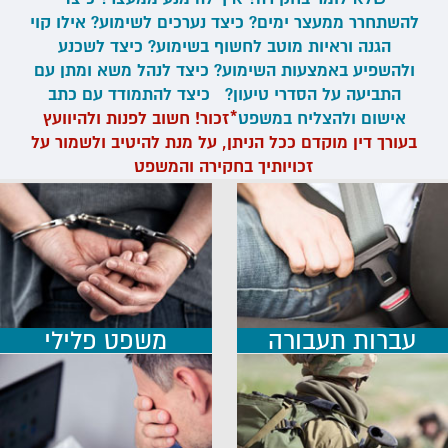
להשתחרר ממעצר ימים? כיצד נערכים לשימוע? אילו קוי
הגנה וראיות מוטב לחשוף בשימוע? כיצד לשכנע
ולהשפיע באמצעות השימוע? כיצד לנהל משא ומתן עם
התביעה על הסדרי טיעון? כיצד להתמודד עם כתב
אישום ולהצליח במשפט
*זכור! חשוב לפנות ולהיוועץ
בעורך דין מוקדם ככל הניתן, על מנת להיטיב ולשמור על
זכויותיך בחקירה והמשפט
עברות תעבורה
משפט פלילי