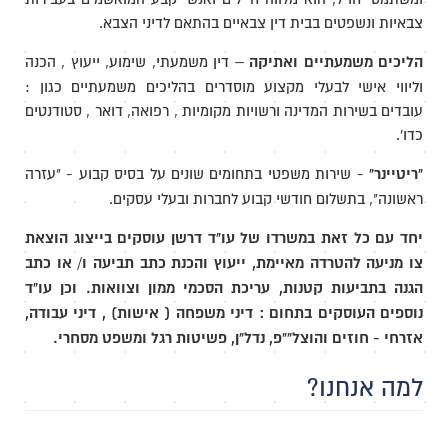
צבאיות ונשפטים בבית דין צבאיים בהתאם לדיני הצבא.
הליכים משמעתיים ואתיקה
– דין משמעתי, שימוע, ייעוץ , הכנה
וליווי אישי לבעלי מקצוע מוסדרים בהליכים משמעתיים כגון :
עובדים בשירות המדינה ורשויות מקומיות , רפואה, דואר , סטודנטים
כדו'.
"ריטיינר"
- שירות משפטי בתחומים שונים על בסיס קבוע - "עזרה
ראשונה", בתשלום חודשי קבוע לחברות ובעלי עסקים.
יחד עם כל זאת במשרדו של עו"ד דרשן עוסקים בייצוג הוצאת
צו מניעה להטרדה מאיימת, ייעוץ והכנת כתב תביעה ו/ או כתב
הגנה בתביעות קטנות, עריכת הסכמי ממון וצוואות. וכן עו"ד
נוספים העוסקים בתחום : דיני משפחה ( אישות) , דיני עבודה,
אזרחי - חוזים והוצל""פ, נדל"ן, פשיטות רגל ומשפט מסחרי.
למה אנחנו?