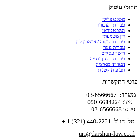
תחומי עיסוק
משפט פלילי
עברות תעבורה
משפט צבאי
דין משמעתי
עברות הונאה / צווארון לבן
עברות נוער
רישוי עסקים
עברות תכנון ובנייה
הטרדה מאיימת
תביעות קטנות
פרטי התקשרות
משרד: 03-6566667
נייד: 050-6684224
פקס: 03-6566668
טל' חו"ל: 440-2221 (321) 1 +
uri@darshan-law.co.il