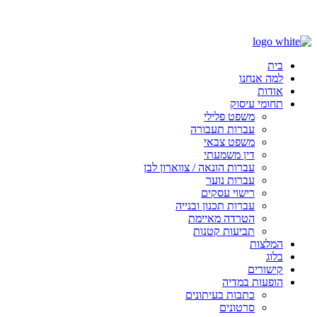
בס"ד
בית
למה אנחנו
אודות
תחומי עיסוק
משפט פלילי
עברות תעבורה
משפט צבאי
דין משמעתי
עברות הונאה / צווארון לבן
עברות נוער
רישוי עסקים
עברות תכנון ובנייה
הטרדה מאיימת
תביעות קטנות
המלצות
בלוג
קישורים
הופעות במדיה
כתבות בעיתונים
סרטונים