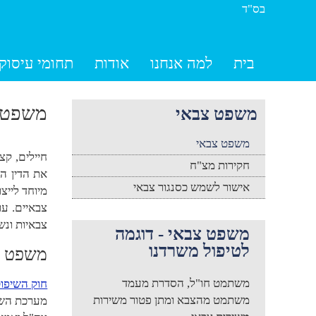
בס"ד
בית
למה אנחנו
אודות
תחומי עיסוק
משפט 
משפט צבאי
משפט צבאי
חיילים, קצ
חקירות מצ"ח
את הדין הפ
אישור לשמש כסנגור צבאי
מיוחד לייצ
צבאיים. עו
צבאיות ונש
משפט צבאי - דוגמה
לטיפול משרדנו
משפט צ
משתמט חו"ל, הסדרת מעמד
חוק השיפוט 
משתמט מהצבא ומתן פטור משירות
מערכת השיפ