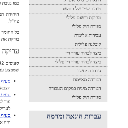
כמו גניבת ד
טיהור שמו של החשוד
היחידה המ
מחיקת רישום פלילי
צה"ל.
סגירת תיק פלילי
כל החומר ה
עבירות אלימות
בודקת את ה
קובלנה פלילית
עריקה
כיצד לבחור עורך דין
כיצד לבחור עורך דין פלילי
סעיפים 92 94 א'
שמבצע עביר
עברות מחשב
הטרדה מאיימת
סעיף 92
הצבאי מת
הטרדה מינית במקום העבודה
סעיף 93
סגירת תיק פלילי
עוד לא
לעריק.
עברות הונאה ומרמה
סעיף 94
היה אמור 