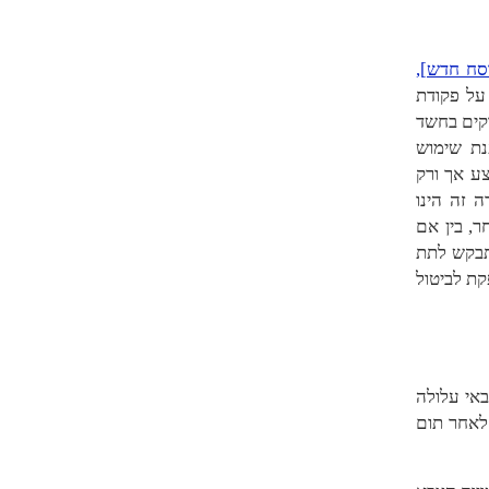
סח חדש],
על פקודת
קים בחשד
נת שימוש
צע אך ורק
 זה הינו
, בין אם
תבקש לתת
קת לביטול
באי עלולה
 לאחר תום