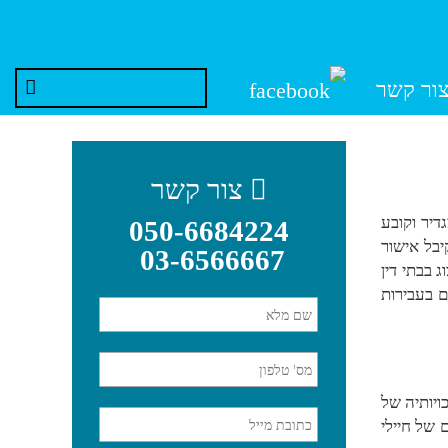
ור קשר
0506684224
צור קשר
דיר וקובע
050-6684224
יבל אישור
03-6566667
 בבתי דין
ם בעבירות
יותיה של
 של חיילי