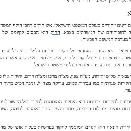
 הקבע לדין משמעתי בבית דין צבאי.
א
ם דינים ייחודיים בעולם המשפט הישראלי. אלו חוקים רחבי היקף המסדיר
ר לחובותיהם של המשרתים בצבא.
החוק
הוא הבסיס לקיומם של ד
ל מערכת המשפט הצבאית.
באית היא הגורם האחראי על חקירת עבירות פליליות בצה"ל ועבירות
רה הצבאית הוסמכו לחקור כל חייל, איש מילואים ואיש קבע אשר נחש
אם הוא נתפס בעבירה אזרחית על ידי משטרת ישראל.
אית שלוש יחידות, מצ"ח צפון, מצ"ח מרכז ומצ"ח דרום. יחידות אלו פ
ירות שגרתיות כמו עבירות סמים, עריקה מצה"ל, גניבת רכוש מתוך ה
וד.
כזית לחקירות מיוחדות היא היחידה המוסמכת לחקור בכל הקשור לעב
רחת סמים מגבולות המדינה, סחר בנשק, סחר באמצעי לחימה, הטרדו
קירות הונאה היא הגורם המוסמך לחקור בפרשיות בעלות אופי של מרמ