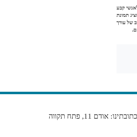
לאנשי קבע
יג תמונת
ב של עורך
ם.
תובתינו: אודם 11, פתח תקווה