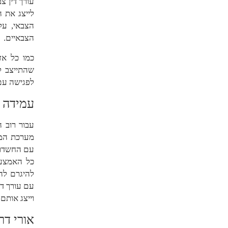
עורך דין צ
לייצג את ה
הצבאי, על
הצבאיים.
כמו כל אז
שהתייצב ל
לפגישה עם 
עמידה 
עבור רוב 
מערכת המש
עם החשדות 
כל האמצעי
להיגרם לה
עם עורך די
וייצג אותם
אורי דר