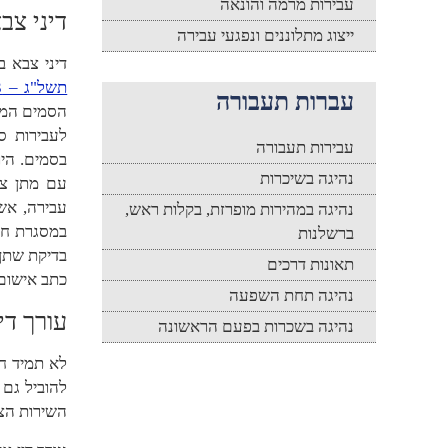
עבירות מרמה והונאה
דיני צב
ייצוג מתלוננים ונפגעי עבירה
דיני צבא ב
תשל"ג – 1973
עברות תעבורה
הסמים המס
לעבירות ס
עבירות תעבורה
בסמים. היו
נהיגה בשיכרות
עם מתן צו
עבירה, אש
נהיגה במהירות מופרזת, בקלות ראש,
במסגרת חק
ברשלנות
בדיקת שתן 
תאונות דרכים
כתב אישום
נהיגה תחת השפעה
עורך די
נהיגה בשכרות בפעם הראשונה
לא תמיד חק
להוביל גם 
השירות הצב