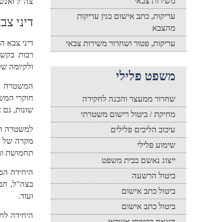
משירות צבאי
צה"ל ואנשי
עריקות, כתב אישום בגין עריקות
דיני צב
מהצבא
דיני צבא ה
עריקות, פטור ושחרור משירות צבאי
רבות בקש
ולקיומה ש
משפט פלילי
המשטרה הצ
חוקרי המשט
שחרור ממעצר והכנה לחקירה
שונות, גם 
מחיקת / ביטול רישום משטרתי
למשטרה הצב
עיכוב הליכים פלילים
מקרה של חק
שימוע פלילי
תחמושת וע
ייצוג נאשם בבית משפט
היחידה המר
ביטול הרשעה
בצה"ל, הב
ביטול כתב אישום
ועוד.
ביטול כתב אישום
היחידה לח
הונאת כרטיסי אשראי