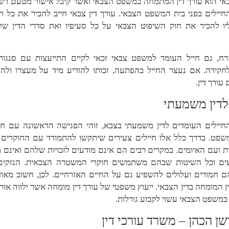
באי הוא עורך דין המתמחה במשפט הצבאי ואשר קיבל אישור מטעם רש
חיילים בפני בית המשפט הצבאי. עורך דין צבאי חייב להכיר את כל 
יו להכיר את חוק השיפוט הצבאי על כל סעיפיו ואת סדרי הדין של 
רח, גם חייל העומד למשפט צבאי זכאי לקיים התייעצות עם סנגור 
חקירה. אם נעצר החייל בהפתעה, זכותו להודיע מיד על מעצרו ולה
עורך דין.
לדין משמעתי
החיילים העומדים לדין משמעתי בצבא, זוהי הפגישה הראשונה עם חו
פט. בדרך כלל אלו חיילים צעירים שיתקשו להתמודד עם החוקרים ה
ועם האיומים. במקרים רבים הם אינם מודעים לזכויות שלהם ואינם 
ם וכל השיטות שבהם משתמשים חוקרי המשטרה הצבאית. הנזקים
ם חמורים ועלולים להשפיע גם על החיים האזרחיים. לכן, חשוב מאוד
ן המומחה בדין הצבאי. ייעוץ משפטי של עורך דין מומחה אשר ילווה או
 במשפט הצבאי עשוי לקבוע גורלות.
שן הכהן – משרד עורכי דין