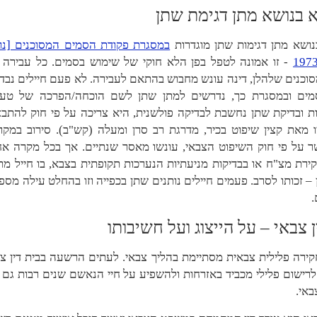
א בנושא מתן דגימת שתן
נושא מתן דגימות שתן מוגדרות
במסגרת פקודת הסמים המסוכנים [נו
- זו אמונה לטפל בפן הלא חוקי של שימוש בסמים. כל עבירה 
וכנים שלהלן, דינה עונש מחבוש בהתאם לעבירה. לא פעם חיילים נבד
מים ובמסגרת כך, נדרשים למתן שתן לשם הוכחה/הפרכה של טע
ת ובדיקת שתן נחשבת לבדיקה פולשנית, היא צריכה על פי חוק להתב
 מאת קצין שיפוט בכיר, מדרגת רב סרן ומעלה (קש"ב). סירוב במקרה
ר על פי חוק השיפוט הצבאי, עונשו מאסר שנתיים. אך בכל מקרה אחר
ירת מצ"ח או בבדיקות מניעתיות הנערכות תקופתית בצבא, בו חייל מ
– זכותו לסרב. פעמים חיילים נותנים שתן בכפייה וזו בהחלט עילה מספ
.
ן צבאי – על הייצוג ועל חשיבותו
ירה פלילית צבאית מסתיימת בהליך צבאי. לעתים הרשעה בבית דין צ
לרישום פלילי מכביד באזרחות ולהשפיע על חיי הנאשם שנים רבות גם
אי.