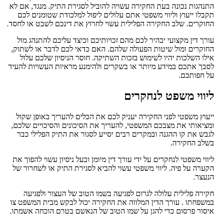
התנהגות נכונה בעת החקירה עשויה להוביל לסגירת התיק. מנגד, אם לא
תקבלו ייעוץ וליווי משפטי אתם עלולים ליפול למלכודת שטומנים לכם
החוקרים. שלב החקירה הפלילית עשוי לחרוץ את דינכם לשבט או לחסד.
עורך דין מקצועי יבהיר לכם מהם זכויותיכם וכיצד עליכם להתנהג מול
החוקרים ומול שיטות הפעולה שלהם. האם כדאי לכם לדבר או לשתוק,
אילו השלכות יהיו לשימוש בזכות השתיקה. חוסר הניסיון שלכם עלול
לסבך אתכם במידע מיותר או בשקרים ולהימנע מראיות העשויות להעיד
על חפותכם.
ליווי משפט לנחקרים
ייעוץ משפטי לפני החקירה יעניק לכם את הכלים להעריך באופן שקול
ומציאותי את מצבכם המשפטי, להעריך את הסיכונים והסיכויים שלכם,
לגבש את קו ההגנה ובמקרים רבים יסייע לסגור את התיק הפלילי כבר
בשלב החקירה.
ליווי משפטי לנחקרים על ידי עורך דין מיומן ובעל ניסיון עשוי להפוך את
הקערה על פיה. ליווי משפטי עשוי להביא לסגירת התיק או לשחרור של
הנעצר.
חקירה פלילית עלולה לגרום לפגיעה בשמו הטוב של העצור ולפגיעה
במשפחתו . עורך הדין המלווה את החקירה יכול לבקש מבית המשפט צו
איסור פרסום כדי להגן על שמו הטוב של הנאשם בטרם הוכחה אשמתו.