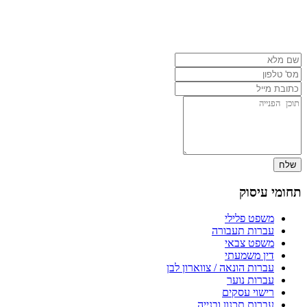
050-6684224
03-6566667
תחומי עיסוק
משפט פלילי
עברות תעבורה
משפט צבאי
דין משמעתי
עברות הונאה / צווארון לבן
עברות נוער
רישוי עסקים
עברות תכנון ובנייה