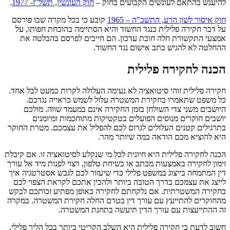
להיענש בהתאם לעונשים הקבועים בחוק –
חוק העונשין, תשל"ז- 1977
.
חוק איסור לשון הרע, התשכ"ה – 1965
קובע כי בכל מקרה שבו פורסם
על דבר חקירה פלילית כנגד החשוד והיא הסתיימה בהוכחת חפותו, על
אמצעי התקשורת חלה חובת עדכון. הם חייבים לפרסם בהבלטה את
ההחלטה לא להגיש כתב אישום נגד החשוד.
הכנה לחקירה פלילית
חקירה פלילית זוהי סיטואציה לא נעימה העלולה לקרות כמעט לכל אחד.
כל משפט שתאמרו בחקירת המשטרה עלול לשמש כראייה נגדכם.
היושבים משני צדי השולחן בזמן החקירה אינם במעמד שווה. מולכם
יושבים חוקרים מנוסים הפועלים בטקטיקות מתוחכמות ומיומנים
בתרגילים קטנים העלולים לגרום לכם להפליל את עצמכם. מטרת החוקר
היא להוציא מכם הודאה כמה שיותר מהר.
הכנה לחקירה פלילית היא חיונית לכל מי שנקלע לסיטואציה זו. אם קיבלת
זימון לחקירה באמצעות מכתב או בשיחת טלפון, רצוי לפנות מיד אל עורך
דין המתמחה בייצוג במשפט פלילי כדי שיעזור לכם לגבש אסטרטגיה איך
לייצג את עצמכם בדרך הטובה ביותר ולהכין אתכם לקראת הצפוי לכם
בחקירה המשטרתית. אם נלקחתם לחקירה באופן מפתיע זכותכם לבקש
מהחוקרים להתייעץ עם עורך דין בטרם החלה חקירת המשטרה. במקרה
זה ההתייעצות עם עורך הדין תיעשה בתחנת המשטרה.
חשוב לדעת כי חקירה פלילית היא השלב הקריטי ביותר בכל הליך פלילי.