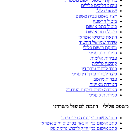
מחיקת / ביטול רישום משטרתי
עיכוב הליכים פלילים
שימוע פלילי
ייצוג נאשם בבית משפט
ביטול הרשעה
ביטול כתב אישום
ביטול כתב אישום
הונאת כרטיסי אשראי
טיהור שמו של החשוד
מחיקת רישום פלילי
סגירת תיק פלילי
עבירות אלימות
קובלנה פלילית
כיצד לבחור עורך דין
כיצד לבחור עורך דין פלילי
עברות מחשב
הטרדה מאיימת
הטרדה מינית במקום העבודה
סגירת תיק פלילי
משפט פלילי - דוגמה לטיפול משרדנו
כתב אישום בגין גניבה בידי עובד
כתב אישום בגין הונאה בכרטיס חיוב אשראי
כתב אישום בגין היזק לרכוש גרימת נזק