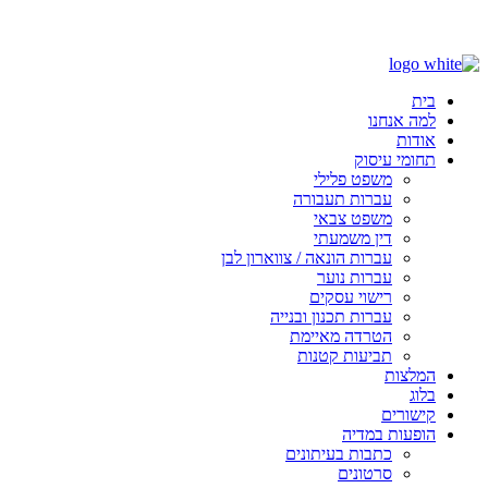
בס"ד
בית
למה אנחנו
אודות
תחומי עיסוק
משפט פלילי
עברות תעבורה
משפט צבאי
דין משמעתי
עברות הונאה / צווארון לבן
עברות נוער
רישוי עסקים
עברות תכנון ובנייה
הטרדה מאיימת
תביעות קטנות
המלצות
בלוג
קישורים
הופעות במדיה
כתבות בעיתונים
סרטונים