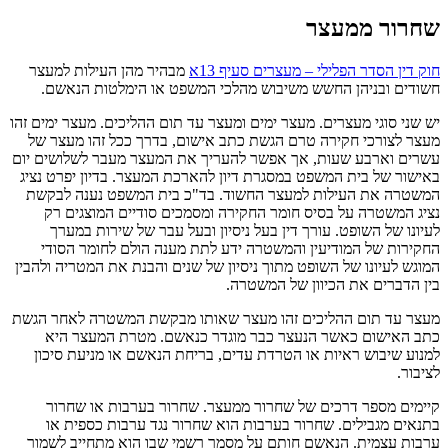
שחרור ממעצר
חוק דין הסדר הפלילי – מעצרים סעיף 13א
מבהיר מהן העילות למעצר
חשודים ובניהן החשש משיבוש מהלכי המשפט או הימלטות הנאשם.
יש שני סוגי מעצרים. מעצר ימים ומעצר עד תום ההליכים. מעצר ימים זהו
מעצר לצורכי חקירה טרם הגשת כתב אישום, בדרך ככל זהו מעצר של
עשרים וארבע שעות, אך אפשר להעריך את המעצר מעבר לשלושים יום
באישור של בית המשפט במסגרת דיון להארכת המעצר. בדיון יפרט נציג
המשטרה את העילות למעצר החשוד. בד"כ בית המשפט נענה לבקשת
נציג המשטרה על בסיס חומר החקירה ומסמכים סודיים המוצגים רק
לעיונו של השופט. עורך דין בעל ניסיון ובעל עבר של שירות במערך
החקירות של המודיעין והמשטרה ידע לתת מענה הולם לחומר הסודי
המוגש לעיונו של השופט מתוך ניסיון של שנים והבנת את המטריה ולהבין
בין הדברים את הכיוון של המשטרה.
מעצר עד תום ההליכים זהו מעצר שאותו מבקשת המשטרה לאחר הגשת
כתב האישום כאשר הנעצר כבר מוגדר כנאשם. מטרת המעצר היא
למנוע שיבוש ראיות או הטרדת עדים, בריחת הנאשם או מניעת סיכון
לציבור.
קיימים מספר דרכים של שחרור ממעצר. שחרור בערבות או שחרור
בתנאים מגבילים. שחרור בערבות הוא שחרור נגד ערבות כספית או
ערבות עצמית. הנאשם חותם על מסמך רשמי שבו הוא מתחייב לשמור