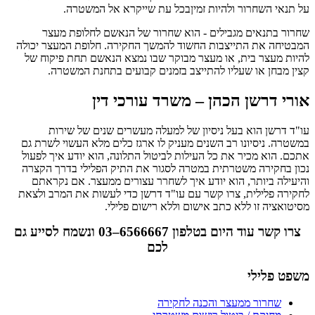
על תנאי השחרור ולהיות זמיןבכל עת שייקרא אל המשטרה.
שחרור בתנאים מגבילים - הוא שחרור של הנאשם לחלופת מעצר
המבטיחה את התייצבות החשוד להמשך החקירה. חלופת המעצר יכולה
להיות מעצר בית, או מעצר מבוקר שבו נמצא הנאשם תחת פיקוח של
קצין מבחן או שעליו להתייצב בזמנים קבועים בתחנת המשטרה.
אורי דרשן הכהן – משרד עורכי דין
עו"ד דרשן הוא בעל ניסיון של למעלה מעשרים שנים של שירות
במשטרה. ניסיונו רב השנים מעניק לו ארגז כלים מלא העשוי לשרת גם
אתכם. הוא מכיר את כל העילות לביטול התלונה, הוא יודע איך לפעול
נכון בחקירה משטרתית במטרה לסגור את התיק הפלילי בדרך הקצרה
והיעילה ביותר, הוא יודע איך לשחרר עצורים ממעצר. אם נקראתם
לחקירה פלילית, צרו קשר עם עו"ד דרשן כדי לעשות את המרב ולצאת
מסיטואציה זו ללא כתב אישום וללא רישום פלילי.
צרו קשר עוד היום בטלפון 6566667–03 ונשמח לסייע גם
לכם
משפט פלילי
שחרור ממעצר והכנה לחקירה