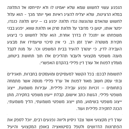
הנפגע עשוי לחשוש שמא שלא יאמינו לו ולא יתייחסו אל התלונה
במלא הרצינות, שלא יצליח להציג ראיות ואף יותר מכך - הוא עלול
לחשוש שהאדם שהוגשה נגדו תלונה יפגע בו – יגיש תלונה כנגדו,
יפטר אותו, יטען כי מדובר על תלונת סרק או תלונת שווא, יפגע בבני
משפחתו או יתנכל לו בדרך אחרת, הוא עלול לחשוש כי ביצוע
חקירת משטרה יארך זמן רב, כי אין סיכוי שיעמידו את מבצע
העבירה לדין, כי יצטרך להעיד בבית המשפט וכו'. על מנת לקבל
מענה משפטי מקצועי ולעבור תהליכים אלו תוך תחושת ביטחון,
מומלץ לפנות אל עורך דין פלילי בהקדם האפשרי.
לתשומת לבכם: בכל הקשור למעסיקים ומועסקים בחברות, תאגידים
ובתי עסק חשוב מאוד לפנות אל עו"ד פלילי מנוסה אשר מתמחה
בתחומים – זכויות נפגע עבירה פלילית, עבירות משמעת, ייצוג
משפטי פלילי, הגשת כתב אישום, קבלת ייעוץ משפטי בחקירה, מתן
ייצוג משפטי בשימוע, מתן ייצוג משפטי משמעתי, הליך משמעתי,
הכנה לחקירה פלילית ועוד.
עורך דין מקצועי אשר צבר ניסיון וליווה נפגעים רבים, יוכל לספק את
הפתרונות הדרושים ולטפל בסיטואציה באופן המקצועי והיעיל