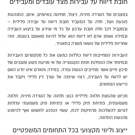
חובת דיווח על עבירות מצד עובדים ומעבידים
במצבים של הטרדה מינית, ניצול, סחיטה באיומים, איום, התנהגות
פוגעת ועוד, חלה על המעביד חובת דיווח על עבירה פלילית –
ובמקביל לכך חלה חובת עדכון על כל מי שידע על ביצוע העבירה
ובמידה ואותו אדם לא דיווח הוא עלול להיות מואשם בעצמו. זוהי
אחריות פלילית של נושאי משרה בתאגיד.
העבירות המחייבות דיווח כוללות כמעט את כל ספקטרום העבירות
ובמיוחד אלו הנופלות תחת הקטגוריה של אי מניעת פשע ומצבים של
סיכון חיים אשר מחייבים הגשת עזרה. במידה והאדם אינו יודע האם
יש לדווח על העבירה, רצוי שיפנה אל עורך דין פלילי ויקבל את
הייעוץ המתאים.
מכיוון שהגשת תלונה פלילית כגון: תלונה על הטרדה מינית, תלונה
משמעתית, פתיחת תיק פלילי או פתיחת תיק משמעתי עלולות
לגרום להשלכות מרחיקות לכת, עשוי הנפגע לחשוש ואף להימנע
מהגשת התלונה.
ייצוג וליווי מקצועי בכל התחומים המשפטיים