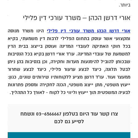
ביותר.
אורי דרשן הכהן – משרד עורכי דין פלילי
אורי דרשן הכהן משרד עורכי דין פלילי
הינו משרד מנוסה
ומקצועי אשר עוסק בתחום הפלילי לרבות דין משמעתי, בקיא
בכל חוקי האתיקה לעובדי המדינה ועוסק בייצוג בבית הדין
למשמעת של עובדי המדינה. עו"ד אורי דרשן בקיא בכל הנסיבות
שבכוחן להוביל להימנעות מעדות וחקירה, וכן בנסיבות בהן ניתן
לבטל תלונה, כיצד לבצע ערעור פלילי, כיצד לבצע שחרור
ממעצר ועוד. עו"ד דרשן מציע ללקוחותיו שירותים שונים, כגון:
ייעוץ משפטי, מתן ייצוג משפטי, הכנה לחקירה ומספק פתרונות
לבעיה המשפטית תוך ייעוץ וליווי כל לקוח - לאורך כל התהליך.
צרו קשר עוד היום בטלפון 6566667–03 ונשמח
לסייע גם לכם