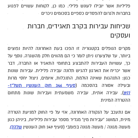
פליליות אשר יובילו לעונש פלילי. כמו כן, לקוחות עשויים לפגוע
בחברות ולגרום להפסדים כספיים בסכומים ניכרים
שכיחות עבירות בקרב תאגידים, חברות
ועסקים
מקרים הנופלים בקטגוריה זו הפכו בעת האחרונה להיות נפוצים
ביותר, עד שלצערנו ניתן לומר כי הם מהווים חלק מהשגרה. נוסף על
כך, עשויות העבירות להתבצע בתחומי התאגיד או החברה, דבר
אשר יכריח את הארגון להגיש תלונה עבירה פלילית. עבירות שונות
כגון: התנהגות שאינה הולמת, התנכלות, איומים, ניצול יחסי מרות
ובעילה אסורה בהסכמה (
סעיף 346 חוק העונשין תשל"ז-
1977
),
עבירה אתית, עבירה משמעתית ועבירות שונות מתחום
ההטרדה המינית
אם נתעכב על הנקודה האחרונה, אזי על פי החוק למניעת הטרדה
מינית, המושג "עבירות מין" מגדיר מספר עבירות פליליות, ביניהן כגון
מעשה מגונה / מעשה מגונה בפומבי (סעיף 349 חוק העונשין
שלהלן
.