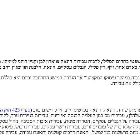
וג משפטי בתחום הפלילי, לרבות עבירות הונאה צווארון לבן וקניין רוחני למ
אדם אחר, זיוף, דין פלילי, הגבלים עסקיים, הונאה, הלבנת הון ומגוון רחב נו
בוה במהלך עיסוקו המקצועי" אך הגדרת המושג התרחבה וכיום היא כוללת מ
ולל את עבירה.
מתן שוחד, הונאה, הונאה בכרטיס חיוב, זיוף, רישום כוזב (
סעיף 423 חוק העונשין
הלן), עבירות מס כגון העלמת הכנסה ואי דיווח, עבירות בניירות ערך, לקיחת שוחד (סעיף 290 חוק הע
רה על הגבלים עסקיים, הטרדה מינית, עבירות איכות הסביבה, ניהול עסק ל
קה שלא כדין של עובדים זרים, עבירות רישוי עסקים, עבירות רכוש, עיסוק לל
מת מוות ברשלנות כמו למשל– תאונת דרכים קטלנית ותאונת עבודה, עבירה 