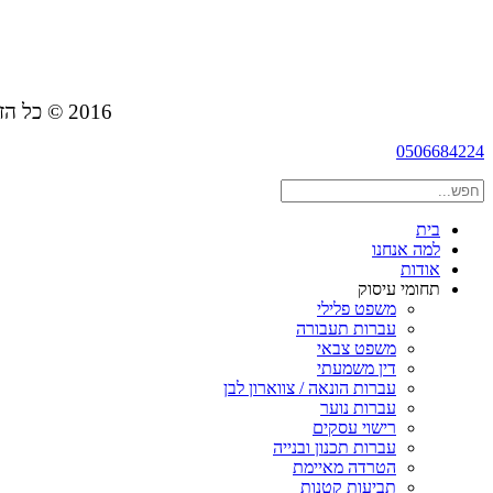
2016 © כל הזכויות שמורות לאורי דרשן הכהן - משרד עורכי דין | האתר נבנה ע"י adactive
0506684224
בית
למה אנחנו
אודות
תחומי עיסוק
משפט פלילי
עברות תעבורה
משפט צבאי
דין משמעתי
עברות הונאה / צווארון לבן
עברות נוער
רישוי עסקים
עברות תכנון ובנייה
הטרדה מאיימת
תביעות קטנות