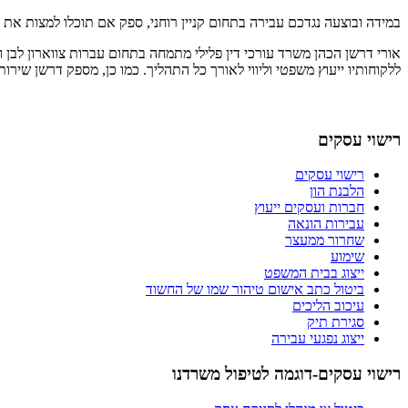
במידה ובוצעה נגדכם עבירה בתחום קניין רוחני, ספק אם תוכלו למצות את הד
אורי דרשן הכהן משרד עורכי דין פלילי מתמחה בתחום עברות צווארון לבן וק
ללקוחותיו ייעוץ משפטי וליווי לאורך כל התהליך. כמו כן, מספק דרשן שי
רישוי עסקים
רישוי עסקים
הלבנת הון
חברות ועסקים ייעוץ
עבירות הונאה
שחרור ממעצר
שימוע
ייצוג בבית המשפט
ביטול כתב אישום טיהור שמו של החשוד
עיכוב הליכים
סגירת תיק
ייצוג נפגעי עבירה
רישוי עסקים-דוגמה לטיפול משרדנו