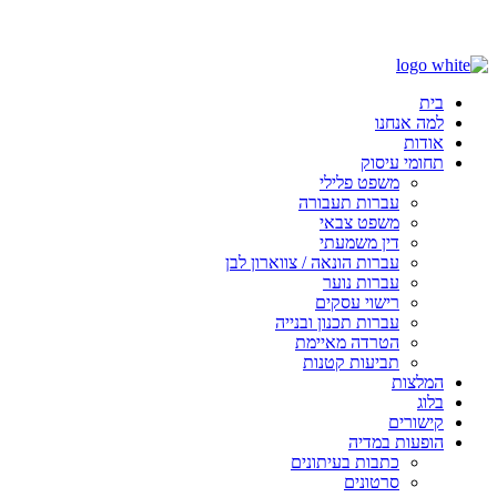
בס"ד
בית
למה אנחנו
אודות
תחומי עיסוק
משפט פלילי
עברות תעבורה
משפט צבאי
דין משמעתי
עברות הונאה / צווארון לבן
עברות נוער
רישוי עסקים
עברות תכנון ובנייה
הטרדה מאיימת
תביעות קטנות
המלצות
בלוג
קישורים
הופעות במדיה
כתבות בעיתונים
סרטונים