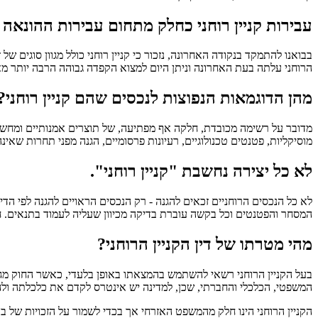
עבירות קניין רוחני כחלק מתחום עבירות ההונאה
בבואנו להתמקד בנקודה האחרונה, נזכור כי קניין רוחני כולל מגוון סוגים 
הרוחני עלתה בעת האחרונה וניתן היום למצוא הקפדה גבוהה הרבה יותר מ
מהן הדוגמאות הנפוצות לנכסים שהם קניין רוחני?
מדובר על רשימה מכובדת, חלקה אף מפתיעה, של תוצרים אמנותיים ומחשבתיים 
מוסיקליות, פטנטים טכנולוגיים, רעיונות פרסומיים, הגנה מפני תחרות שאינה
לא כל יצירה נחשבת "קניין רוחני".
לא כל הנכסים הרוחניים זכאים להגנה - רק הנכסים הראויים להגנה לפי הדין
המסחר והפטנטים וכל בקשה עוברת בדיקה מכיוון שעליה לעמוד בתנאים. חשו
מהי מטרתו של דין הקניין הרוחני?
בעל הקניין הרוחני רשאי להשתמש בהמצאתו באופן בלעדי, כאשר החוק מגן ע
המשפטי, הכלכלי והחברתי, שכן, למדינה יש אינטרס לקדם את כלכלתה ולהג
הקניין הרוחני הינו חלק מהמשפט האזרחי אך בכדי לשמור על הזכויות של בע