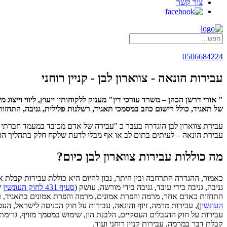
צור קשר
0506684224
עבירות הונאה - צווארון לבן - קניין רוחני
" אורי דרשן הכהן – משרד עורכי דין" מעניק ללקוחותיו ייעוץ, ליווי וייצ
של תאגיד, כולל רישום כוזב במסמכי תאגיד, רשלנות פלילית, גניבה, התחזות כ
עבירת צווארון לבן הוגדרה בעבר כ "עבירה של אדם מכובד במעמד חברתי ג
עבירת הונאה – לעיתים בתום לב או אף מבלי לדעת שלקח חלק בתהליך הכ
מה כוללות עבירות צווארון לבן כיום?
כאמור, ההגדרה התרחבה ובין היתר, נכון להיום היא כוללת עבירות קבלת או 
גניבה, גניבה בידי עובד, גניבה בידי מורשה, עושק (
סעיף 431 לחוק העונשין
של
התחזות כאדם אחר, מרמה והפרת אמונים, מרמה והפרת אמונים בתאגיד, עבי
העונשין
), עבירות מרמה, זיוף והונאה, עבירות על חוק הכניסה לישראל, העס
עבירות על חוק ההגבלים העסקיים, הלבנת הון, שימוש במסמך מזויף, גרי
קבלת דבר במרמה, עבירות קניין רוחני ועוד.