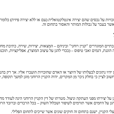
של זכויות על נכסים שהם יצירה אינטלקטואלית (עם או ללא יצירה פיזית) כל
אשר בעבר על גבולות המותר והאסור בתחום זה.
המוגדרים "קניין רוחני" וביניהם – המצאות, יצירות, שירה, כתיבת מחזות, 
 הוגנת, דגמים ואבי טיפוס – (בכדי להגן על עיצוב המוצר), אפליקציות, תוכנ
 יהיו נתונים לבעלותו של היוצר או האדם שהזכויות הועברו אליו. אך רק בהנ
ב לציין כי בחלק ניכר מן המקרים, יהיה הקניין הרוחני מוגן למשך תקופה
ל יצירתו מפני העתקה וניצול. מטרתו של דין הקניין הרוחני הינה לעודד 
ן על היזמים אשר תורמים לשיפור ושכלול השוק – בכל הרבדים וברובד הרו
לי הקניין, ישנם בתחום זה חוקים שונים אשר שייכים לתחום הפלילי.