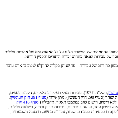
יניהן. תחומי ההתמחות של המשרד חלים על כל האספקטים של אחריות פלילית
סף של עבירות הונאה בתחום זכויות היוצרים והקניין הרוחני.
גוון כה רחב של עבירות – עד שניתן בקלות להיקלע למצב בו אדם עובר
,תשל"ז - 1977), עבירות בעלי תפקיד בתאגידים, הלבנת כספים,
ונשין), מתן שוחד (
סעיף 291 חוק העונשין
),
לא רישיון, רישום כוזב במסמכי תאגיד, תחבולה (
סעיף 416 חוק
א רישיון עסק, פגיעה בפרטיות, עבירות תכנון ובנייה, רשלנות פלילית,
על פקודת הבטיחות בעבודה, שוחד, עבירות מחשב, תובענה משמעתית,